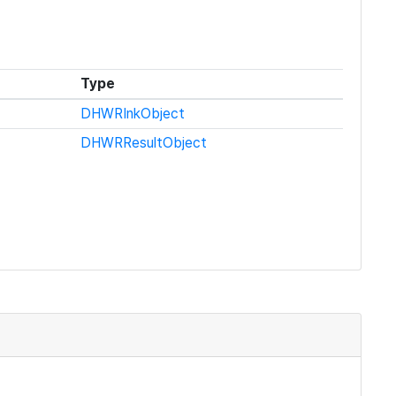
Type
DHWRInkObject
DHWRResultObject