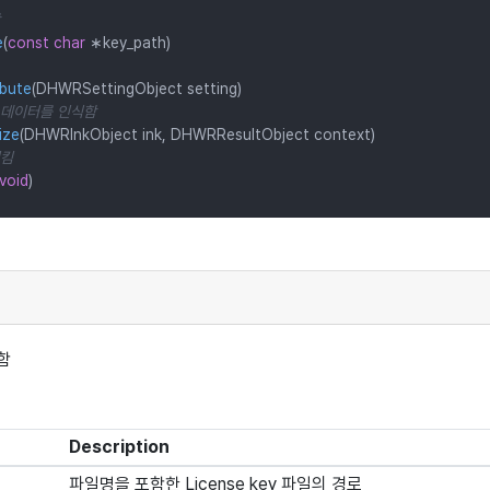
e
(
const
char
 ∗key_path)
bute
(DHWRSettingObject setting)
력 데이터를 인식함
ize
(DHWRInkObject ink, DHWRResultObject context)
시킴
void
)
함
Description
파일명을 포함한 License key 파일의 경로