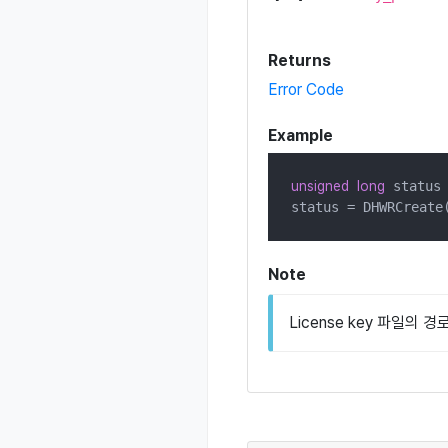
Returns
Error Code
Example
unsigned
long
 status 
status = DHWRCreate
Note
License key 파일의