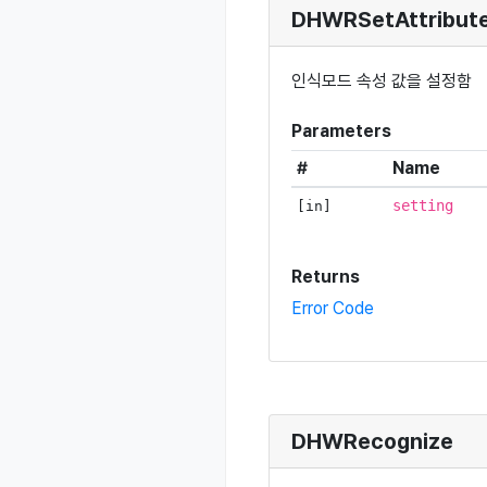
DHWRSetAttribut
인식모드 속성 값을 설정함
Parameters
#
Name
setting
[in]
Returns
Error Code
DHWRecognize