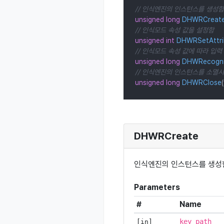
// 인식엔진의 인스턴스를 생성함
unsigned
long
DHWRCreat
// 인식모드 속성 값을 설정함
unsigned
int
DHWRSetAttri
// 인식모드 속성 값에 따라 입
unsigned
long
DHWRecogn
// 인식엔진의 인스턴스를 소멸
unsigned
long
DHWRClose
(
DHWRCreate
인식엔진의 인스턴스를 생성
Parameters
#
Name
key_path
[in]